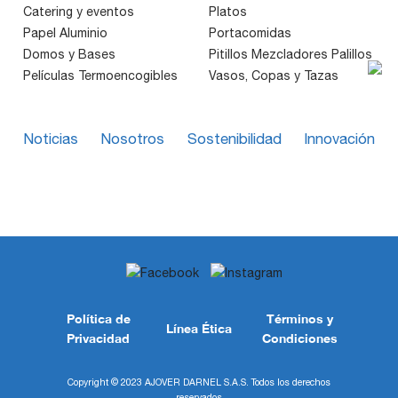
Catering y eventos
Platos
Papel Aluminio
Portacomidas
Domos y Bases
Pitillos Mezcladores Palillos
Películas Termoencogibles
Vasos, Copas y Tazas
Noticias
Nosotros
Sostenibilidad
Innovación
Política de
Términos y
Línea Ética
Privacidad
Condiciones
Copyright © 2023 AJOVER DARNEL S.A.S. Todos los derechos
reservados