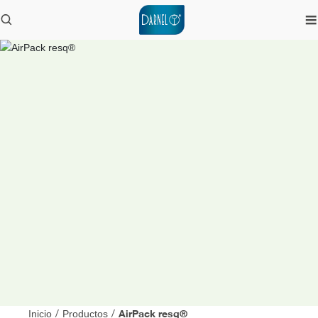
AirPack resq®
Inicio
/
Productos
/