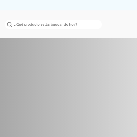
Argentina
México
Bolivia
Panamá
Brasil
Paraguay
Chile
Perú
Colombia
Uruguay
Ecuador
USA
Global
Venezuela