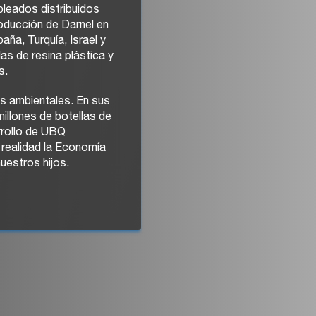
leados distribuidos
roducción de Darnel en
ña, Turquía, Israel y
s de resina plástica y
s.
as ambientales. En sus
illones de botellas de
rrollo de UBQ
realidad la Economía
uestros hijos.