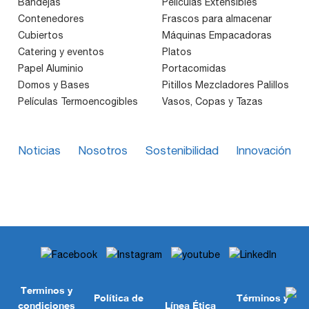
Bandejas
Películas Extensibles
Contenedores
Frascos para almacenar
Cubiertos
Máquinas Empacadoras
Catering y eventos
Platos
Papel Aluminio
Portacomidas
Domos y Bases
Pitillos Mezcladores Palillos
Películas Termoencogibles
Vasos, Copas y Tazas
Noticias
Nosotros
Sostenibilidad
Innovación
Terminos y
Política de
Términos y
condiciones
Línea Ética