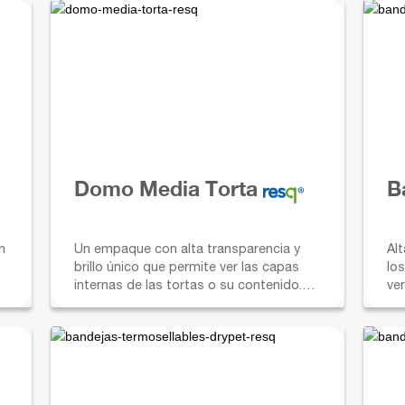
Domo Media Torta
B
n
Un empaque con alta transparencia y
Alt
brillo único que permite ver las capas
los
internas de las tortas o su contenido.
verdu
Mejora la presentación de los
di
productos, permitiendo diferentes
opciones de venta por mitades, único
en el mercado.