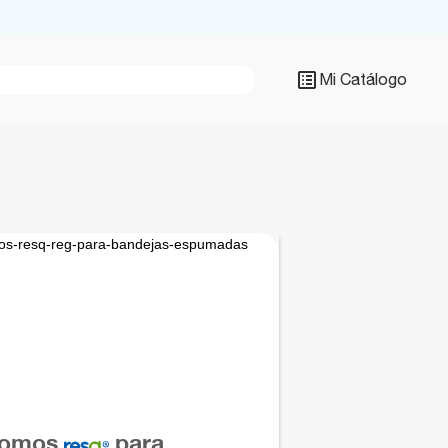
Mi Catálogo
Argentina
México
Bolivia
Panamá
Brasil
Paraguay
Chile
Perú
Colombia
Uruguay
Ecuador
USA
Global
Venezuela
omos
para