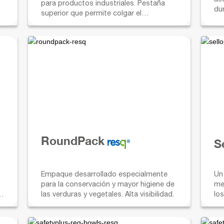
para productos industriales. Pestaña
dur
superior que permite colgar el
hog
contenedor para una mejor exhibición en
ganchera.
RoundPack
S
Empaque desarrollado especialmente
Un
,
para la conservación y mayor higiene de
me
las verduras y vegetales. Alta visibilidad.
lo