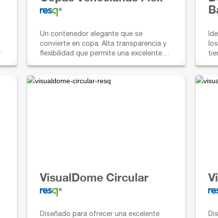
B
Un contenedor elegante que se
Id
convierte en copa. Alta transparencia y
lo
re
flexibilidad que permite una excelente
ti
visibilidad de los productos.
se
VisualDome Circular
V
Diseñado para ofrecer una excelente
Di