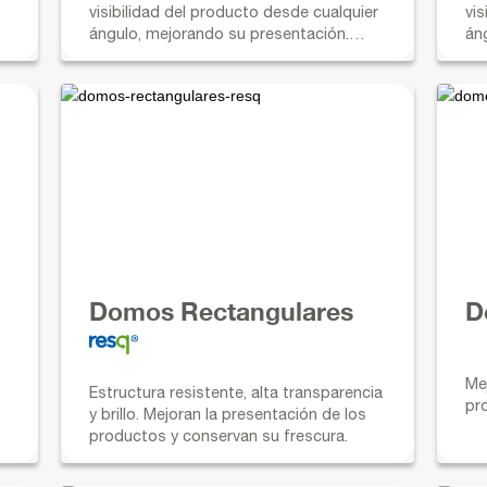
visibilidad del producto desde cualquier
vis
ángulo, mejorando su presentación.
án
e
Domos y bases disponibles en
Di
diferentes tamaños y profundidades.
al
Domos Rectangulares
D
Me
Estructura resistente, alta transparencia
pr
y brillo. Mejoran la presentación de los
productos y conservan su frescura.