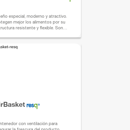
seño especial, moderno y atractivo.
otegen mejor los alimentos por su
ructura resistente y flexible. Son
ales para la mesa o para domicilios.
irBasket
ntenedor con ventilación para
egurar la frescura del producto